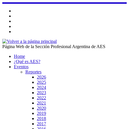
Saltar
al
contenido
Página Web de la Sección Profesional Argentina de AES
Home
¿Qué es AES?
Eventos
Reportes
2026
2025
2024
2023
2022
2021
2020
2019
2018
2017
2016