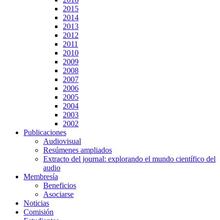
2015
2014
2013
2012
2011
2010
2009
2008
2007
2006
2005
2004
2003
2002
Publicaciones
Audiovisual
Resúmenes ampliados
Extracto del journal: explorando el mundo científico del
audio
Membresía
Beneficios
Asociarse
Noticias
Comisión