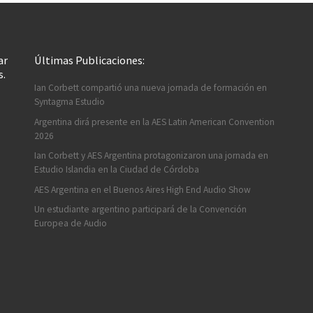
ar
Últimas Publicaciones:
s.
Ian Corbett compartió una nueva jornada de formación en
Syntagma Estudio
Argentina dirá presente en la AES Latin American Convention
2026
Ian Corbett y AES Argentina protagonizaron una jornada en
Estudio Islandia en la Ciudad de Córdoba
AES Argentina en el Buenos Aires High End Audio Show
Un estudiante argentino participará de la Convención
Europea de Audio