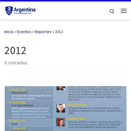
Saltar al contenido
Search
Me
Inicio
»
Eventos
»
Reportes
»
2012
2012
8 entradas
5º Jornada: “Sonido y grabación” AES Argentina