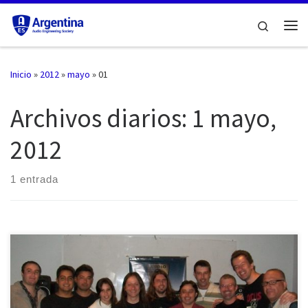
Saltar al contenido
Search
Me
Inicio
»
2012
»
mayo
»
01
Archivos diarios:
1 mayo,
2012
1 entrada