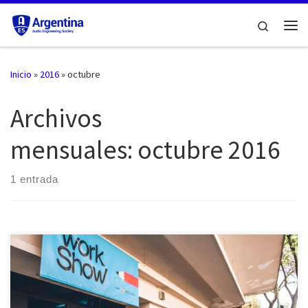
Saltar al contenido
Search
Me
Inicio
»
2016
»
octubre
Archivos
mensuales:
octubre 2016
1 entrada