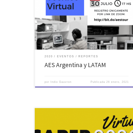
Jueves visita virtual a las instalaciones de Solidyne
Solidyne 30 de Julio Jueves visita virtual a las
instalaciones de Solidyne. El evento será en vivo por la
plataforma Zoom. Exclusivo para miembros AES.
2020
EVENTOS
REPORTES
AES Argentina y LATAM
por
Indio Gauvron
Publicada
26 enero, 2021
Caper Show 2020 se desarrolló entre el 19 y el 30 de
octubre y ofreció un total de 22 actividades en vivo y