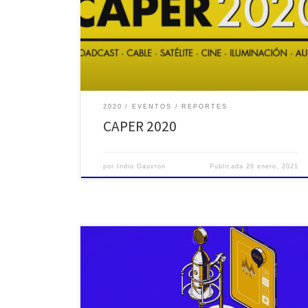
dos pregrabadas, entre mesas redondas, master
classes y conferencias. Nuestra sección participócon la
disertación de Néstor Stazzoni con la MASTER CLASS
AES ARGENTINA: “Sonido en vivo, del […]
2020
EVENTOS
REPORTES
CAPER 2020
por
Indio Gauvron
Publicada
26 enero, 2021
28 de noviembre Como cierre a un año tan particular
la Sección de AES Argentina transmitió un evento en el
que participaron diferentes personalidades
nacionales e internacionales, ofreciendo una variada y