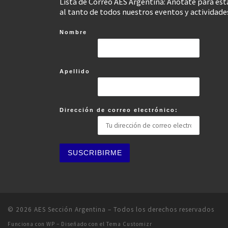
Lista de Correo AES Argentina: Anotate para est
al tanto de todos nuestros eventos y actividade
Nombre
Apellido
Dirección de correo electrónico:
© 2026
AES Sección Argentina
– Todos los derechos reservados
Funciona con
WP
– Diseñado con el
Tema Customizr