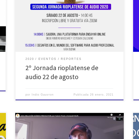
2020
EVENTOS
REPORTES
2º Jornada rioplatense de
audio 22 de agosto
por
Indio Gauvron
Publicada
26 enero, 2021
14 de Julio AES Argentina participó en este encuentro
virtual de Estudio Urbano con la: Maratón de charlas de