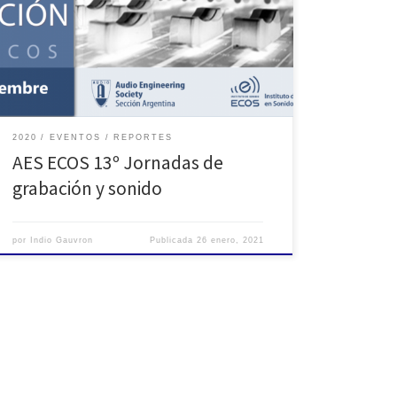
trabajo de nuestra profesión debido a la pandemia
que todos conocemos. Además de quedar en
evidencia la precariedad del rubro, debemos tomar
conciencia en la manera que tenemos de realizar
todas nuestras […]
2020
EVENTOS
REPORTES
AES ECOS 13º Jornadas de
grabación y sonido
por
Indio Gauvron
Publicada
26 enero, 2021