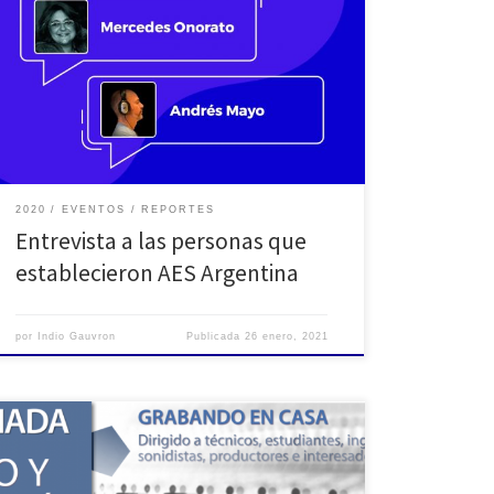
canal de YouTube, se transmitió la entrevista con
Mercedes Onorato y Andrés Mayo, dos de las personas
más significativas en la historia de AES Argentina.
Participaron además Cesar Lamschtein (VP América
Latina) y Ramón Gallo (otro de los fundadores),
contando la […]
2020
EVENTOS
REPORTES
Entrevista a las personas que
establecieron AES Argentina
por
Indio Gauvron
Publicada
26 enero, 2021
“Grabando en casa”, 10 de noviembre El 2020 será
recordado como el año que modificó la estructura de