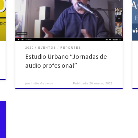
producción musical: Preproducción, por Fabián Prado
Relación #músico – #productor, por Fabián Prado y
Ezequiel Morfi La producción musical en los entornos
profesional y semiprofesional, por Fabián Prado,
Ezequiel Morfi y […]
2020
EVENTOS
REPORTES
Estudio Urbano “Jornadas de
audio profesional”
por
Indio Gauvron
Publicada
26 enero, 2021