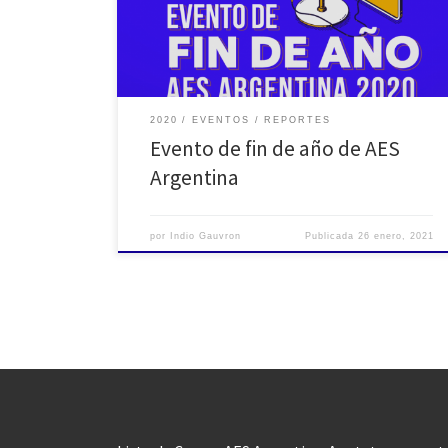
nutrida paleta de temas. Jorge Petrosino (Universidad
de Lanus): “Aplicaciones del principio de Huygens”
Line arrays, difusores y espejos […]
2020
EVENTOS
REPORTES
Evento de fin de año de AES
Argentina
por
Indio Gauvron
Publicada
26 enero, 2021