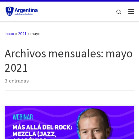
Saltar al contenido
Search
Me
Inicio
»
2021
»
mayo
Archivos mensuales:
mayo
2021
3 entradas
El día 20 de mayo de 2021 se transmitió el quinto de una serie de