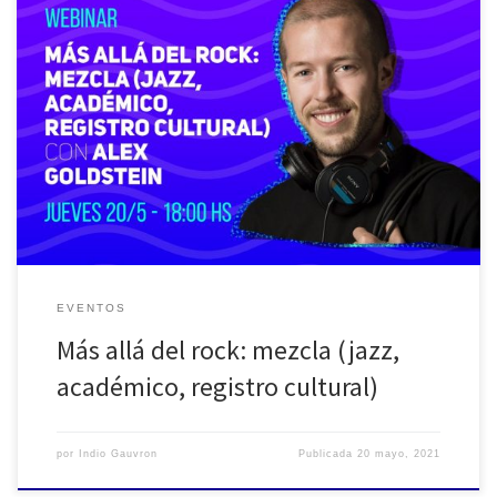
Desde la sección queremos aportar nuestro granito de arena para
te quedes en casa y no dejes de seguir aprendiendo: Volvemos
en este 2021 con un nuevo ciclo de webinars con temáticas útiles
que puedan servir como herramientas en este momento tan
particular que nos toca atravesar como comunidad del […]
EVENTOS
Más allá del rock: mezcla (jazz,
académico, registro cultural)
por
Indio Gauvron
Publicada
20 mayo, 2021