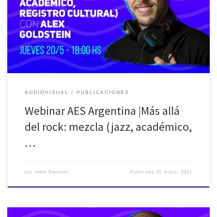
“webinars-2021” de AES Argentina, para sumarse a la propuesta
de seguir conviviendo en pandemia con el: #Quedate en casa. En
esta oportunidad contamos con la participación de Alex Goldstein,
en una charla sobre mezcla que […]
AUDIOVISUAL
PUBLICACIONES
Webinar AES Argentina |Más allá
del rock: mezcla (jazz, académico,
…
por
Indio Gauvron
Publicada
20 mayo, 2021