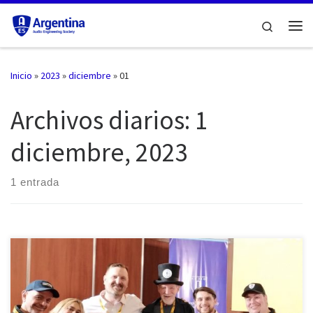
Saltar al contenido
Search
Me
Inicio
»
2023
»
diciembre
»
01
Archivos diarios:
1
diciembre, 2023
1 entrada
El pasado sábado 25 de noviembre, llevamos a cabo una de las