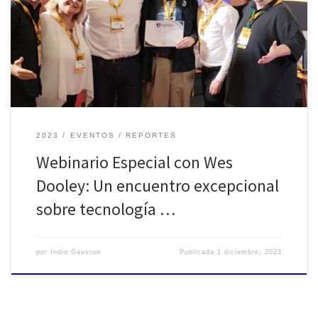
últimas actividades del año con un seminario virtual, contando con
la distinguida presencia de Wesley «Wes» Dooley. Actualmente de
visita en la República Argentina, Wes es el ex presidente de AES
(1982) y galardonado con la Medalla de […]
2023
EVENTOS
REPORTES
Webinario Especial con Wes
Dooley: Un encuentro excepcional
sobre tecnología …
por
Indio Gauvron
Publicada
1 diciembre, 2023