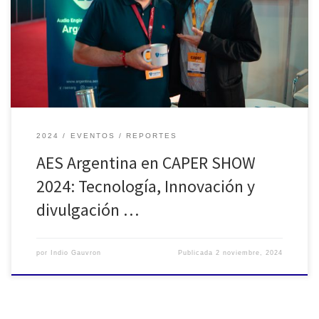
se celebró CAPER SHOW 2024, el evento más importante de la
Cámara Argentina de Fabricantes e Integradores de Equipamiento
Audiovisual Profesional (CAPER), orientado a los profesionales del
medio. Realizado en […]
2024
EVENTOS
REPORTES
AES Argentina en CAPER SHOW
2024: Tecnología, Innovación y
divulgación …
por
Indio Gauvron
Publicada
2 noviembre, 2024