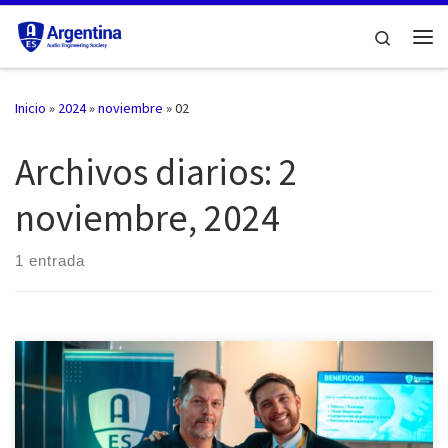
Saltar al contenido
Search
Me
Inicio
»
2024
»
noviembre
»
02
Archivos diarios:
2
noviembre, 2024
1 entrada
Christian Paladino, Pilar Orge Sánchez, Santiago Zoberman, Oscar
Bonello y Gustavo González Del martes 29 al jueves 31 de octubre