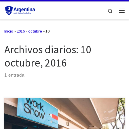
Saltar al contenido
Search
Me
Inicio
»
2016
»
octubre
»
10
Archivos diarios:
10
octubre, 2016
1 entrada