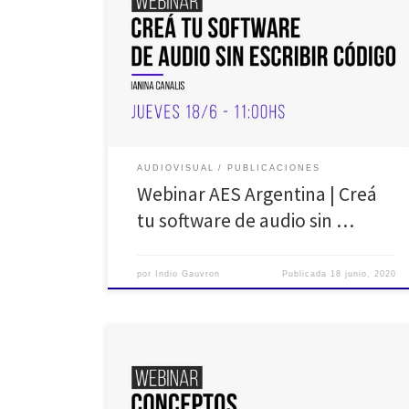
El día 18 de junio de 2020 se transmitió el duodécimo
de una serie de «webinar» de AES Argentina, para
sumarse a la propuesta de atacar la pandemia actual
con el: #Quedate en casa. En esta ocasión Ianina
Canalis, una gran profesional del sonido, investigadora
y desarrolladora de software y […]
AUDIOVISUAL
PUBLICACIONES
Webinar AES Argentina | Creá
tu software de audio sin …
por
Indio Gauvron
Publicada
18 junio, 2020
Desde la sección queremos aportar nuestro granito de
arena para te quedes en casa y no dejes de seguir
aprendiendo: Realizaremos un ciclo de webinars