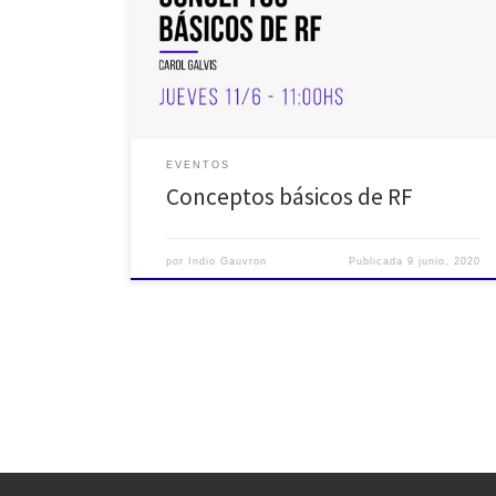
semanales con temáticas útiles que puedan servir
como herramientas en este momento tan particular
que nos toca atravesar como comunidad del audio.
Además queremos que […]
EVENTOS
Conceptos básicos de RF
por
Indio Gauvron
Publicada
9 junio, 2020