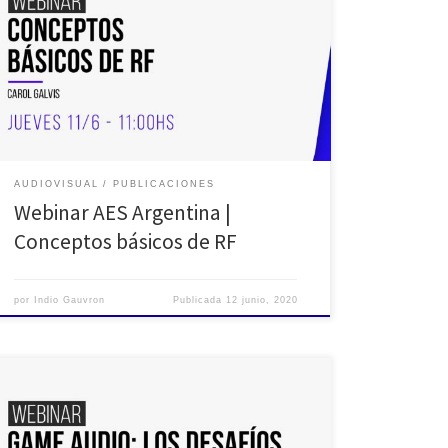
El día 11 de junio de 2020 se transmitió el undécimo
de una serie de «webinar» de AES Argentina, para
sumarse a la propuesta de atacar la pandemia actual
con el: #Quedate en casa. En esta ocasión Carol Galvis,
una gran profesional del sonido y los sistemas
inalámbricos; y amiga […]
AUDIOVISUAL
PUBLICACIONES
Webinar AES Argentina |
Conceptos básicos de RF
por
Indio Gauvron
Publicada
12 junio, 2020
Desde la sección queremos aportar nuestro granito de
arena para te quedes en casa y no dejes de seguir
aprendiendo: Realizaremos un ciclo de webinars