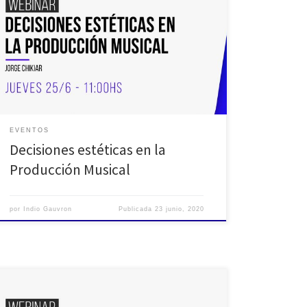
arena para te quedes en casa y no dejes de seguir
aprendiendo: Realizaremos un ciclo de webinars
semanales con temáticas útiles que puedan servir
como herramientas en este momento tan particular
que nos toca atravesar como comunidad del audio.
Además queremos que […]
EVENTOS
Decisiones estéticas en la
Producción Musical
por
Indio Gauvron
Publicada
23 junio, 2020