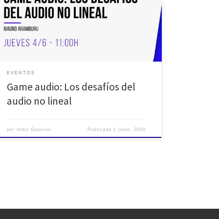
semanales con temáticas útiles que puedan servir
como herramientas en este momento tan particular
que nos toca atravesar como comunidad del audio.
Además queremos que […]
EVENTOS
Game audio: Los desafíos del
audio no lineal
por
Indio Gauvron
Publicada
1 junio, 2020