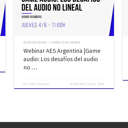
sumarse a la propuesta de atacar la pandemia actual
con el: #Quedate en casa. En esta ocasión Mauro
Aramburu , nos iluminó con muchos de los temas
acerca de Game […]
AUDIOVISUAL
PUBLICACIONES
Webinar AES Argentina |Game
audio: Los desafíos del audio
no …
por
Indio Gauvron
Publicada
5 junio, 2020