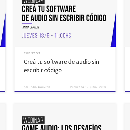
arena para te quedes en casa y no dejes de seguir
aprendiendo: Realizaremos un ciclo de webinars
semanales con temáticas útiles que puedan servir
como herramientas en este momento tan particular
que nos toca atravesar como comunidad del audio.
Además queremos que […]
EVENTOS
Creá tu software de audio sin
escribir código
por
Indio Gauvron
Publicada
17 junio, 2020
El día 4 de junio de 2020 se transmitió el décimo de
una serie de «webinar» de AES Argentina, para