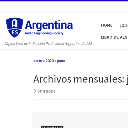
Saltar al contenido
HOME
¿QU
LIBRO DE AE
Página Web de la Sección Profesional Argentina de AES
Inicio
»
2020
»
junio
Archivos mensuales:
9 entradas
Desde la sección queremos aportar nuestro granito de