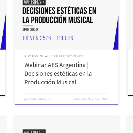
El día 25 de junio de 2020 se transmitió el
décimotercero de una serie de «webinar» de AES
Argentina, para sumarse a la propuesta de atacar la
pandemia actual con el: #Quedate en casa. En esta
ocasión Jorge Chikiar, gran profesional del sonido y la
música, investigador y docente; y […]
AUDIOVISUAL
PUBLICACIONES
Webinar AES Argentina |
Decisiones estéticas en la
Producción Musical
por
Indio Gauvron
Publicada
26 junio, 2020
Desde la sección queremos aportar nuestro granito de