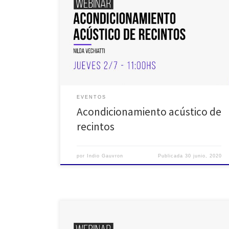
arena para te quedes en casa y no dejes de seguir
aprendiendo: Realizaremos un ciclo de webinars
semanales con temáticas útiles que puedan servir
como herramientas en este momento tan particular
que nos toca atravesar como comunidad del audio.
Además queremos que […]
EVENTOS
Acondicionamiento acústico de
recintos
por
Indio Gauvron
Publicada
30 junio, 2020