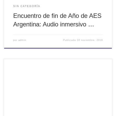
SIN CATEGORÍA
Encuentro de fin de Año de AES
Argentina: Audio inmersivo …
por
admin
Publicada
18 noviembre, 2019
AES Argentina sorteará entre miembros de AES una
entrada sin cargo para asistir al evento de Audio Sin
Fronteras. Además, todos los miembros AES gozarán de un
descuento del 20% sobre el valor de la entrada.
SORTEOPara participar del sorteo es necesario:-Seguir a
Audio Sin Fronteras en Instagram:
https://www.instagram.com/audiosinfronteras/-Seguir a
Audio […]