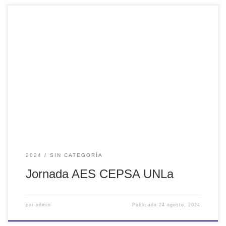
El pasado viernes 16 de Agosto se llevó a cabo la Segunda
Jornada de Audio AES CEPSA UNLA en el Cine
Universitario Tita Merello de la Universidad Nacional de
Lanús en Buenos Aires. Las palabras de bienvenida
estuvieron a cargo del vicepresidente de AES Argentina,
Lic. Christian Paladino, en conjunto […]
2024
SIN CATEGORÍA
Jornada AES CEPSA UNLa
por
admin
Publicada
24 agosto, 2024