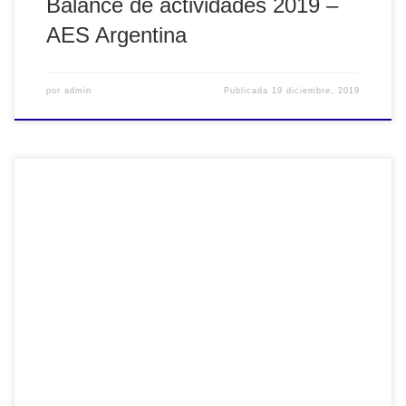
Balance de actividades 2019 –
AES Argentina
por
admin
Publicada
19 diciembre, 2019
Llega uno de los eventos mas importantes para la Sección
Profesional de AES Argentina: Nuestro encuentro de fin de
año, que se realizará el Lunes 2 de Diciembre de 10:30 a
19 hs. Se llevará cabo en la Escuela de Música
Contemporánea (Bartolomé Mitre 1352 – CABA) que tan
gentilmente […]