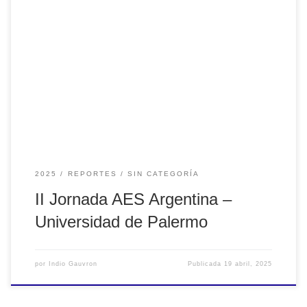
II Jornada AES Argentina – Universidad de Palemo El
miércoles 9 de abril se llevó a cabo la II Jornada AES
Argentina – Universidad de Palermo, en el Aula Magna de
la Facultad de Diseño y Comunicación (Mario Bravo 1050,
CABA). Con entrada libre y gratuita, aunque con inscripción
previa, […]
2025
REPORTES
SIN CATEGORÍA
II Jornada AES Argentina –
Universidad de Palermo
por
Indio Gauvron
Publicada
19 abril, 2025