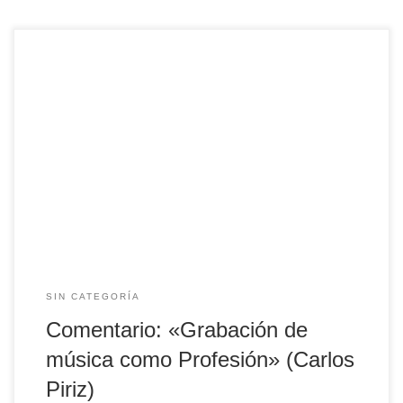
«¿Cómo iniciarse, profesionalmente, en la grabación de
música?No sé responderlo. Puedo sí ofrecer alguna
información al respecto, y misobservaciones.» De esta
manera, Carlos Piriz (fundador de las secciones AES de
Argentina y Uruguay, pionero y reconocida personalidad del
mundo del audio) da comienzo a un escrito que publicó
durante 2020 […]
SIN CATEGORÍA
Comentario: «Grabación de
música como Profesión» (Carlos
Piriz)