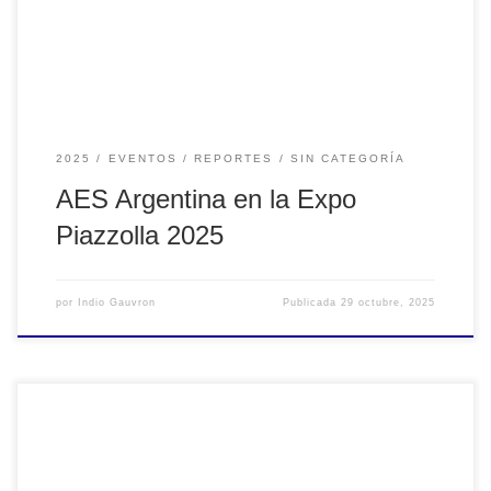
19 h, reunió a una gran cantidad de visitantes con una
programación que combinó […]
2025
EVENTOS
REPORTES
SIN CATEGORÍA
AES Argentina en la Expo
Piazzolla 2025
por
Indio Gauvron
Publicada
29 octubre, 2025
Desde el 4 al 8 de agosto se realizará la Semana de la
Producción Musical, en el Instituto del Profesorado de Arte