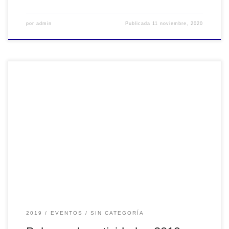
por
admin
Publicada
11 noviembre, 2020
Se acerca fin de año, y antes de entrar en la vorágine de
las despedidas y las fiestas, queremos compartir con todos
ustedes lo que significó este año para nosotros, los que
hacemos AES Argentina El 2019 arrancó muy temprano,
allá por Enero tuvimos nuestro primer evento: «Audio
Espacial para […]
2019
EVENTOS
SIN CATEGORÍA