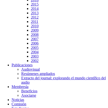
2015
2014
2013
2012
2011
2010
2009
2008
2007
2006
2005
2004
2003
2002
Publicaciones
Audiovisual
Resúmenes ampliados
Extracto del journal: explorando el mundo científico del
audio
Membresía
Beneficios
Asociarse
Noticias
Comisión