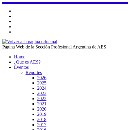
Saltar
al
contenido
Página Web de la Sección Profesional Argentina de AES
Home
¿Qué es AES?
Eventos
Reportes
2026
2025
2024
2023
2022
2021
2020
2019
2018
2017
2016