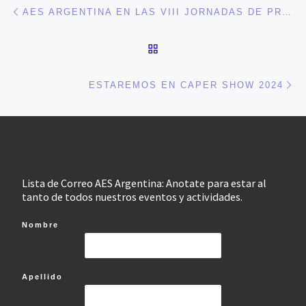
Navegación de entradas
Entrada anterior
AES ARGENTINA EN LAS VIII JORNADAS DE PRODUCCIÓN MUSICAL DEL CONSERVATORIO “ASTOR PIAZZOLLA”
VOLVER A LA LISTA DE 
En
ESTAREMOS EN CAPER SHOW 2024
Lista de Correo AES Argentina: Anotate para estar al
tanto de todos nuestros eventos y actividades.
Nombre
Apellido