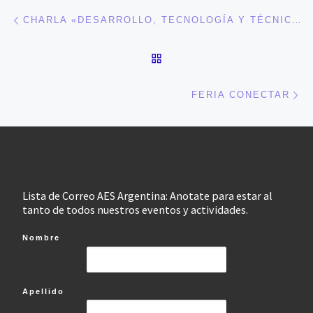
Navegación de entradas
Entrada anterior
CHARLA «DESARROLLO, TECNOLOGÍA Y TÉCNICAS DE PROGRAMACIÓN»
VOLVER A LA LISTA DE 
En
FERIA CONECTAR
Lista de Correo AES Argentina: Anotate para estar al
tanto de todos nuestros eventos y actividades.
Nombre
Apellido