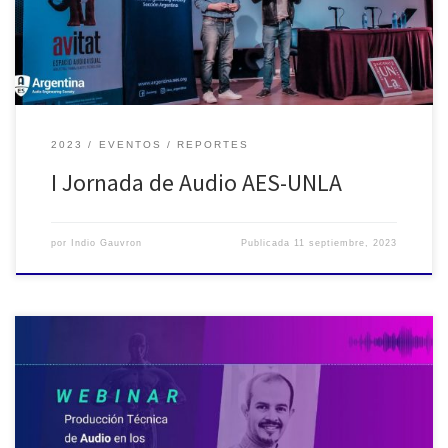
asistieron y llenaron las […]
2023
EVENTOS
REPORTES
I Jornada de Audio AES-UNLA
por
Indio Gauvron
Publicada
11 septiembre, 2023
El pasado miércoles 23 de Agosto, AES Argentina llevó a cabo un
seminario web enfocado en la «Producción Técnica de Audio en
Grandes Eventos». El evento, realizado a través de la plataforma