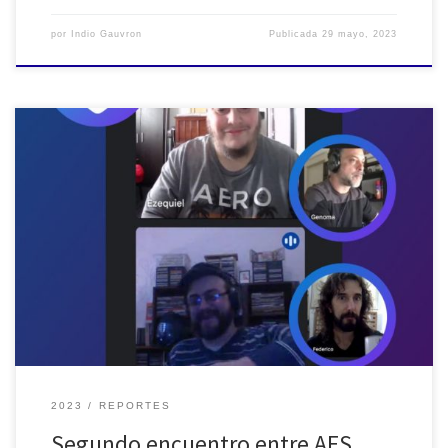
por
Indio Gauvron
Publicada
29 mayo, 2023
El lunes 15 de mayo se realizó el segundo encuentro de trabajo y
articulación entre las cinco secciones estudiantiles y la sección
profesional AES Argentina. En esta reunión participaron
representantes de AES-AURAL, AES-EMC, AES-TAMABA, AES-ECOS y
AES-IMAES. Durante 60 minutos hicimos una lluvia de ideas sobre
posibles soluciones para superar […]
2023
REPORTES
Segundo encuentro entre AES