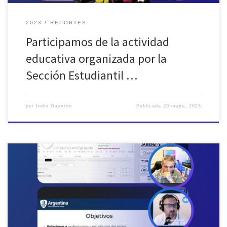
2023
REPORTES
Participamos de la actividad
educativa organizada por la
Sección Estudiantil …
por
Indio Gauvron
Publicada
29 mayo, 2023
El jueves 27 de abril realizamos una actividad conjunta con la
Sección Estudiantil AES-IMAS de Godoy Cruz, Mendoza. Luego de
una breve presentación de la Sección Profesional por parte del
Presidente y Vicepresidente, Gustavo González y Christian
Paladino, se dio inicio a la conferencia técnica “Calibración de