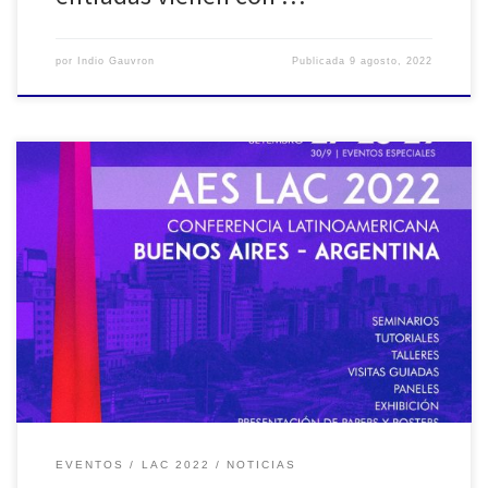
por
Indio Gauvron
Publicada
9 agosto, 2022
Enlace para la compra de entradas anticipadas:
https://linktr.ee/aeslac2022 Más información en:
http://www.aeslac2022.com.ar/ El nuevo lugar de la Conferencia
AES LAC 2022 será Hotel NH Buenos Aires City Bolívar 160,CABA,
Argentina. >>
EVENTOS
LAC 2022
NOTICIAS