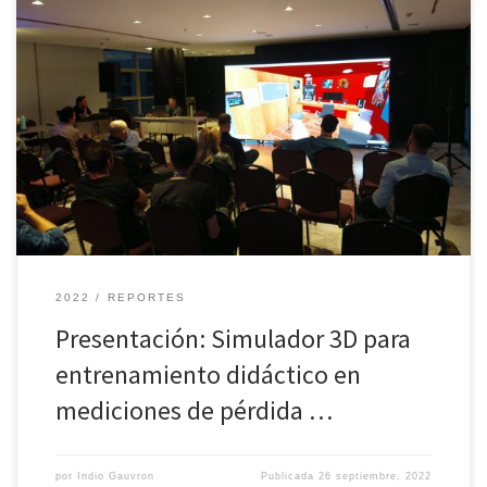
En la tercera jornada de la Conferencia Latinoamericana de Audio
AES LAC Buenos Aires 2022 el profesor Indio Gauvron junto a la
Sección Estudiantil AES-TAMABA, representada por el estudiante
Nahuel Orellana, realizaron la presentación de este proyecto de
investigación y desarrollo en el cual estuvieron trabajando durante
todo este año. […]
2022
REPORTES
Presentación: Simulador 3D para
entrenamiento didáctico en
mediciones de pérdida …
por
Indio Gauvron
Publicada
26 septiembre, 2022