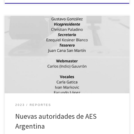
El 6 de marzo de 2023 tomó posesión la nueva Junta Directiva del
Grupo Profesional de AES Argentina.Está integrado por S. Gustavo
González como Presidente, Christian Paladino como
Vicepresidente, Ezequiel Kosiner Blanco como Secretario y Juan
«Cana» San Martín como Tesorero.En las últimas semanas llevaron
a cabo reuniones de directorio […]
2023
REPORTES
Nuevas autoridades de AES
Argentina