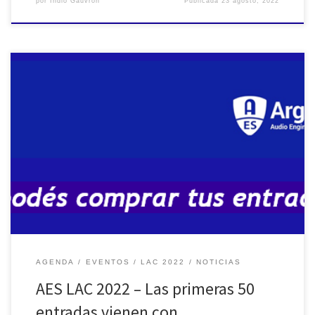
por
Indio Gauvron
Publicada
23 agosto, 2022
AES LAC en ARGENTINA Las primeras 50 entradas vienen con regalo
Entre el 21 y el 24 de Septiembre se realizará en el NH City Hotel
la Conferencia Latinoamericana de Audio. Luego de las ediciones
virtuales de 2020 y 2021, la Ciudad Autónoma de Buenos Aires nos
reúne para disfrutar […]
AGENDA
EVENTOS
LAC 2022
NOTICIAS
AES LAC 2022 – Las primeras 50
entradas vienen con …