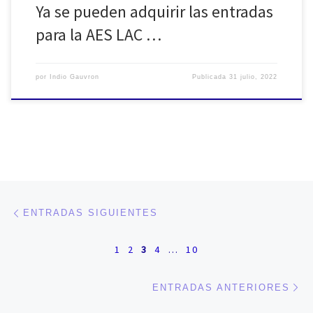
Ya se pueden adquirir las entradas
para la AES LAC …
por
Indio Gauvron
Publicada
31 julio, 2022
Navegación de entradas
Entradas siguientes
ENTRADAS SIGUIENTES
1
2
3
4
…
10
En
ENTRADAS ANTERIORES