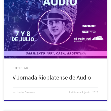
¡Se acerca la V Jornada Rioplatense de Audio! Los días viernes 7 y
sábado 8 de julio se llevará a cabo la quinta edición de este
importante evento. En esta ocasión, Argentina será el país anfitrión
y el Centro Cultural San Martín en la Ciudad Autónoma de Buenos
Aires será […]
NOTICIAS
V Jornada Rioplatense de Audio
por
Indio Gauvron
Publicada
9 junio, 2023