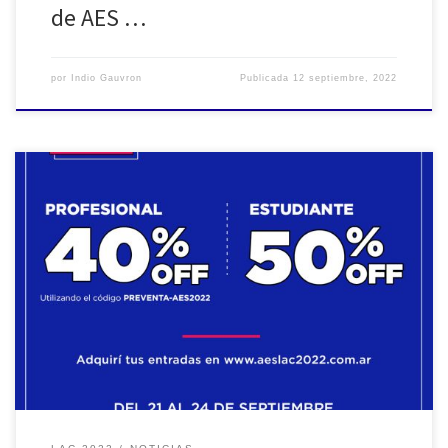
de AES …
por
Indio Gauvron
Publicada
12 septiembre, 2022