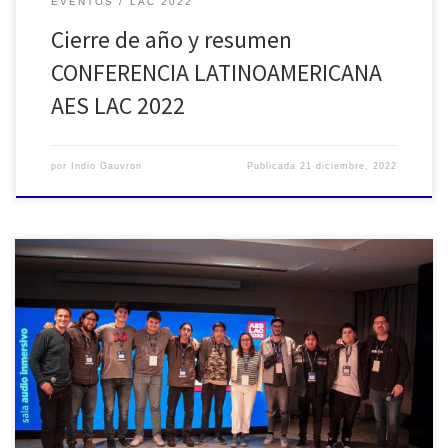
EVENTOS
LAC 2022
Cierre de año y resumen
CONFERENCIA LATINOAMERICANA
AES LAC 2022
por
Indio Gauvron
Publicada
21 diciembre, 2022
En el marco de la Conferencia Latinoamericana de Audio AES LAC
2022 realizada en la Ciudad Autónoma de Buenos Aires entre los
días 21 y 26 de Septiembre se llevó adelante la edición de la
Competencia de Grabación Estudiantil. En un hecho sin
precedentes se presentaron más de cincuenta grabaciones […]