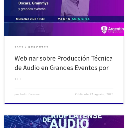
Zoom, contó con la destacada participación de Pablo Munguía,
reconocido Ingeniero de Sonido con una amplia experiencia en
[…]
2023
REPORTES
Webinar sobre Producción Técnica
de Audio en Grandes Eventos por
…
por
Indio Gauvron
Publicada
24 agosto, 2023