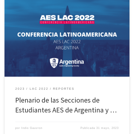
Durante septiembre del año pasado, Buenos Aires fue sede de la
última AES LAC 2022. Conferencia por la cual pasaron disertantes
nacionales y extranjeros cubriendo una paleta magistral en
tamaño y esencia de temas y soluciones a los grandes desafíos de
ingeniería; la convocatoria de papers fue uno de los […]
2023
LAC 2022
REPORTES
Plenario de las Secciones de
Estudiantes AES de Argentina y …
por
Indio Gauvron
Publicada
31 mayo, 2023