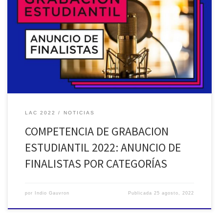
Es un honor para la Subcomisión de la Competencia, anunciar los
finalistas de cada Categoría de la Edición 2022 de la Competencia
de Audio más importante a nivel regional. CATEGORIA 1 –
Grabación Acústica Lucas Nicolás Mechehem – AES-ECOS
(Argentina) @aes_ecos Brian Lorenzo Aras – AES-TAMABA
(Argentina) @aes.tamaba Nicolás Eduardo […]
LAC 2022
NOTICIAS
COMPETENCIA DE GRABACION
ESTUDIANTIL 2022: ANUNCIO DE
FINALISTAS POR CATEGORÍAS
por
Indio Gauvron
Publicada
25 agosto, 2022