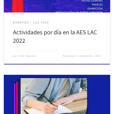
EVENTOS
LAC 2022
Actividades por día en la AES LAC
2022
por
Indio Gauvron
Publicada
2 septiembre, 2022
Montano Walter Desde el Aeolian hasta el Hi-Fi y la bi-
amplificación. Mejorando la acústica de los recintos Cayol y
Newman inventores argentinos en 1878 del teléfono y gramófono.
Enseñanza de audio en Argentina en 1887 Calcagno Esteban, Juan