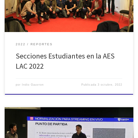
presente y futuro de sus actividades. En un […]
2022
REPORTES
Secciones Estudiantes en la AES
LAC 2022
por
Indio Gauvron
Publicada
3 octubre, 2022
El programa académico desarrollado en esta AES LAC 2022 fue