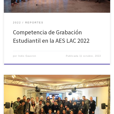
2022
REPORTES
Competencia de Grabación
Estudiantil en la AES LAC 2022
por
Indio Gauvron
Publicada
11 octubre, 2022
El día viernes 23 de Septiembre, en la tercera jornada de la AES
LAC 2022, no fue un día más para las secciones estudiantes AES de
la región. Las cinco secciones Argentinas y emisarios de la
mancomunidad de secciones LATAM presentaron pasado,