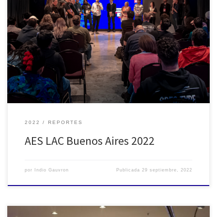
Volvimos a reencontrarnos en persona, nos saludamos,
abrazamos y disfrutamos juntos nuevamente; codo a codo. No
como la lógica descarga emocional que la pandemia requería,
sino con el afán de hacer nuestras todas las experiencias que
podíamos contener, aprehender para nosotros y compartir con los
que nos rodeaban. Como ya […]
2022
REPORTES
AES LAC Buenos Aires 2022
por
Indio Gauvron
Publicada
29 septiembre, 2022