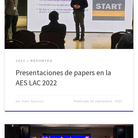
realmente muy variado, amplio y de primer nivel. Nuestro
profundo agradecimiento a todos los y las disertantes que
participaron con sus trabajos, esfuerzo y tiempo para compartir
todo el saber que poseen. Durante los días 21, 22 y 23 de […]
2022
REPORTES
Presentaciones de papers en la
AES LAC 2022
por
Indio Gauvron
Publicada
29 septiembre, 2022