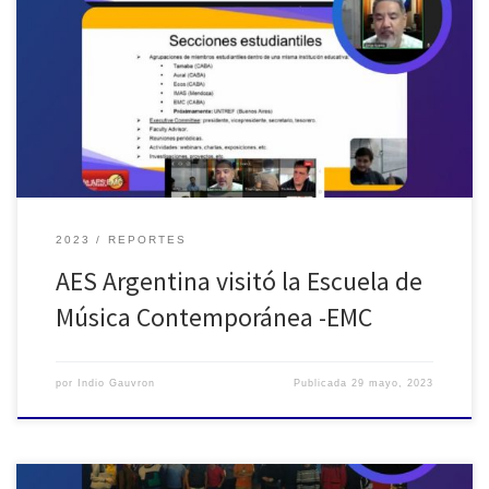
El viernes 21 de abril visitamos a compañeros y alumnos de la
Escuela de Música Contemporánea -EMC-. En esa fecha realizamos
la presentación de la Sección Profesional de AES Argentina para
toda la comunidad educativa, y compartimos experiencias,
proyectos e investigaciones con la Sección Estudiantil AES-EMC A lo
largo de […]
2023
REPORTES
AES Argentina visitó la Escuela de
Música Contemporánea -EMC
por
Indio Gauvron
Publicada
29 mayo, 2023