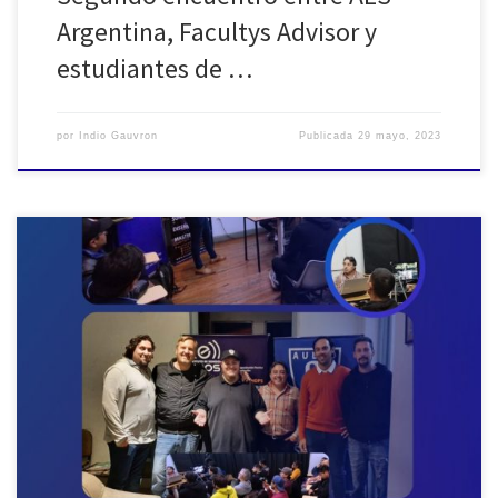
Argentina, Facultys Advisor y
estudiantes de …
por
Indio Gauvron
Publicada
29 mayo, 2023
El martes 9 de mayo, la Sección Profesional AES Argentina
participó de la actividad educativa organizada por la Sección
Estudiantil AES-ECOS en su sede ubicada en Calle Mariano Acosta
64, en la comuna de Avellaneda, Provincia de Buenos Aires. La
jornada técnica “Grupos Generadores Electricos”, impartida por
Gabriel Alejandro Gómez, […]