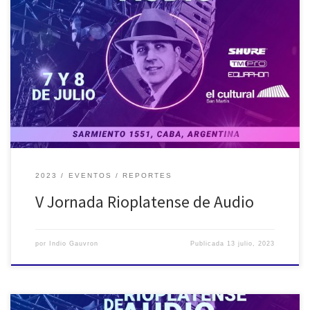
Las Jornadas Rioplatenses de Audio nacieron como una respuesta
a la necesidad de intercambio de conocimientos y divulgación
científica de todos los profesionales y estudiantes que se
encuentran en ambos lados del Rio de La Plata. Con un claro
guiño a la hazaña realizada en el año 1912 (y a […]
2023
EVENTOS
REPORTES
V Jornada Rioplatense de Audio
por
Indio Gauvron
Publicada
13 julio, 2023