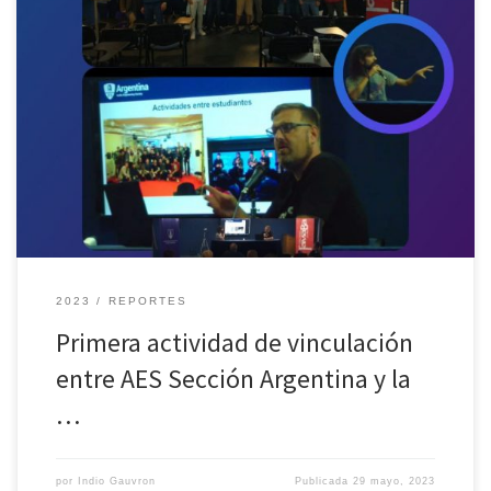
El miércoles 12 de abril realizamos la primera actividad de
vinculación entre nuestra Sección Profesional AES Argentina y la
comunidad educativa del Instituto TAMABA de Buenos Aires. A lo
largo de la reunión, que tuvo una duración de 80 minutos, se
dieron a conocer los lineamientos, metas y objetivos de […]
2023
REPORTES
Primera actividad de vinculación
entre AES Sección Argentina y la
…
por
Indio Gauvron
Publicada
29 mayo, 2023